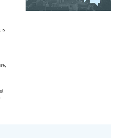
urs
re,
el
r