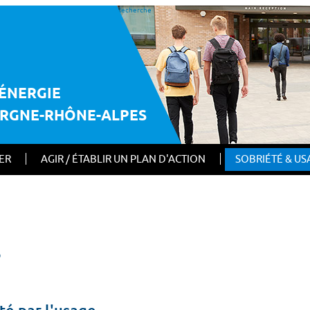
Recherche
E
ÉNERGIE
ERGNE-RHÔNE-ALPES
IER
AGIR / ÉTABLIR UN PLAN D'ACTION
SOBRIÉTÉ & US
s