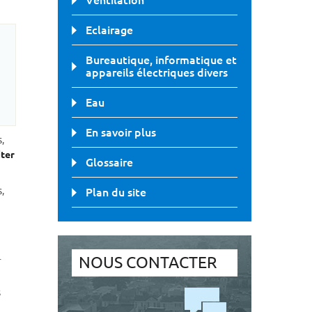
Ventilation
Eclairage
Bureautique, informatique et
appareils électriques divers
Eau
En savoir plus
,
iter
Glossaire
,
Plan du site
.
NOUS CONTACTER
s