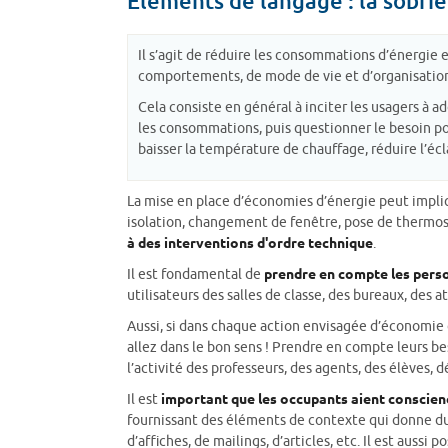
Éléments de langage : la sobrié
Il s’agit de réduire les consommations d’énergie
comportements, de mode de vie et d’organisation
Cela consiste en général à inciter les usagers à 
les consommations, puis questionner le besoin pour
baisser la température de chauffage, réduire l’écl
La mise en place d’économies d’énergie peut impl
isolation, changement de fenêtre, pose de thermost
à des interventions d'ordre technique
.
Il est fondamental de
prendre en compte les perso
utilisateurs des salles de classe, des bureaux, des a
Aussi, si dans chaque action envisagée d’économie d
allez dans le bon sens ! Prendre en compte leurs beso
l’activité des professeurs, des agents, des élèves, d
Il est
important que les occupants aient conscienc
fournissant des éléments de contexte qui donne du se
d’affiches, de mailings, d’articles, etc. Il est auss