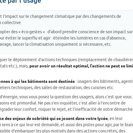
té par l'usage
 et l'impact sur le changement climatique par des changements de
 collective.
adopter des « éco-gestes » : d’abord prendre conscience de son impact sur
 éviter le superflu et agir : éteindre les lumières en cas d’absence,
airage, lancer la climatisation uniquement si nécessaire, etc.
iquer le déploiement d’actions techniques (remplacement de chaudières
ats etc.), mais,
pour avoir un résultat optimal, l’action ne peut se lim
nnes à qui les bâtiments sont destinés
: usagers des bâtiments, agents
teliers techniques, des salles de restauration, des cuisines etc.
’énergie, vous vous posez la question des usagers, alors c’est que vous
ins est primordial. Ne pas s’en inquiéter, c’est aller à l’encontre de
égrader leur confort, risquer le rejet, et l‘inefficacité de votre démarche
e des enjeux de sobriété qui se jouent dans votre lycée
, en leur
ns à ce qui leur est demandé, et aussi des pistes pour agir, par le biai
i possible d’embarquer les plus motivés dans des actions concrètes, des