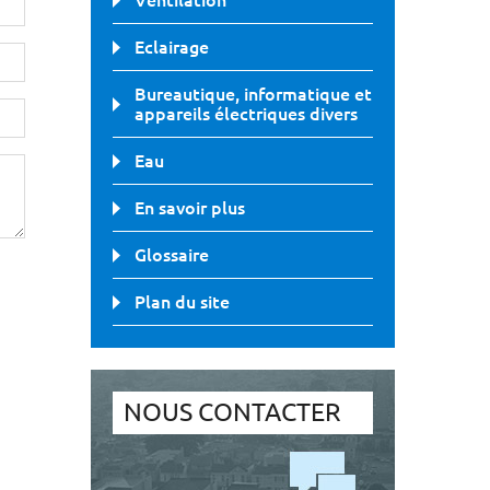
Ventilation
Eclairage
Bureautique, informatique et
appareils électriques divers
Eau
En savoir plus
Glossaire
Plan du site
NOUS CONTACTER